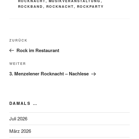
ROCKNACHT
,
MUSIKVERANSTALTUNG
,
ROCKBAND
,
ROCKNACHT
,
ROCKPARTY
Beitragsnavigation
Vorheriger
ZURÜCK
Beitrag
Rock im Restaurant
Nächster
WEITER
Beitrag
3. Menzelener Rocknacht – Nachlese
DAMALS …
Juli 2026
März 2026