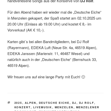
handverlesene Songs aus der Konserve von
DJ Rolf
.
Für den Abend haben wir wieder mal die „Deutsche Eiche“
in Menzelen gekapert, der Spaß startet am 02.10.2025 um
20.00 Uhr (Einlass ab 19.00 Uhr) und kostet € 8,- im
Vorverkauf (AK € 10,-).
Karten gibt´s bei allen Bandmitgliedern, bei DJ Rolf
(Rayermann), EDEKA Luft (Neue Str. 4a, 46519 Alpen),
EDEKA Janssen (Marienstr. 11, 46487 Wesel) und
natürlich auch in der „Deutschen Eiche“ (Bernshuck 33,
46519 Alpen).
Wir freuen uns auf eine lange Party mit Euch! 🙂
SCHLAGWÖRTER
2025
,
ALPEN
,
DEUTSCHE EICHE
,
DJ
,
DJ ROLF
,
KONZERT
,
LIVEMUSIK
,
MENZELEN
,
MENZELENER