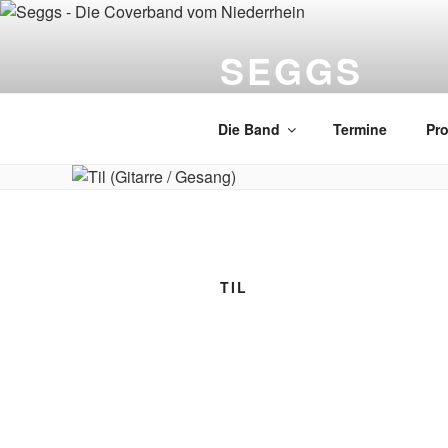
Zum
Inhalt
SEGGS
springen
Die Coverband vom Niederrhei
Die Band
Termine
Pr
TIL