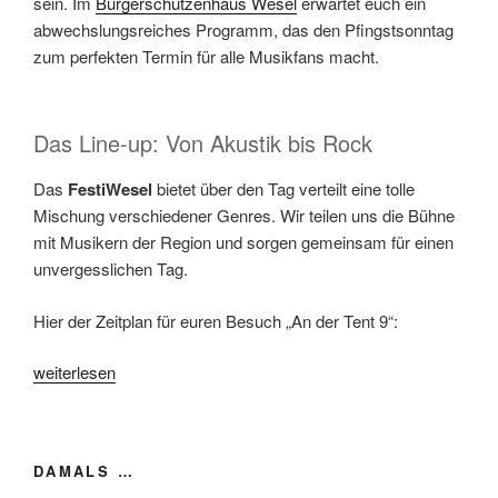
sein. Im
Bürgerschützenhaus Wesel
erwartet euch ein
abwechslungsreiches Programm, das den Pfingstsonntag
zum perfekten Termin für alle Musikfans macht.
Das Line-up: Von Akustik bis Rock
Das
FestiWesel
bietet über den Tag verteilt eine tolle
Mischung verschiedener Genres. Wir teilen uns die Bühne
mit Musikern der Region und sorgen gemeinsam für einen
unvergesslichen Tag.
Hier der Zeitplan für euren Besuch „An der Tent 9“:
„FestiWesel
weiterlesen
2026“
DAMALS …