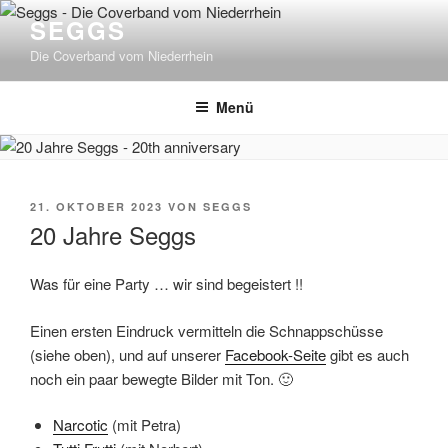
Zum
SEGGS
Inhalt
Die Coverband vom Niederrhein
springen
Menü
VERÖFFENTLICHT
21. OKTOBER 2023
VON
SEGGS
AM
20 Jahre Seggs
Was für eine Party … wir sind begeistert !!
Einen ersten Eindruck vermitteln die Schnappschüsse
(siehe oben), und auf unserer
Facebook-Seite
gibt es auch
noch ein paar bewegte Bilder mit Ton. 🙂
Narcotic
(mit Petra)