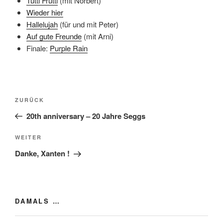
Tutti Frutti
(mit Norbert)
Wieder hier
Hallelujah
(für und mit Peter)
Auf gute Freunde
(mit Arni)
Finale:
Purple Rain
Beitragsnavigation
Vorheriger
ZURÜCK
Beitrag
20th anniversary – 20 Jahre Seggs
Nächster
WEITER
Beitrag
Danke, Xanten !
DAMALS …